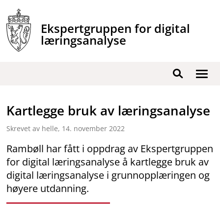
Hopp
til
Ekspertgruppen for digital
innhold
læringsanalyse
Vis
Søk
/
skjul
Kartlegge bruk av læringsanalyse
men
Skrevet av helle,
14. november 2022
Rambøll har fått i oppdrag av Ekspertgruppen
for digital læringsanalyse å kartlegge bruk av
digital læringsanalyse i grunnopplæringen og
høyere utdanning.